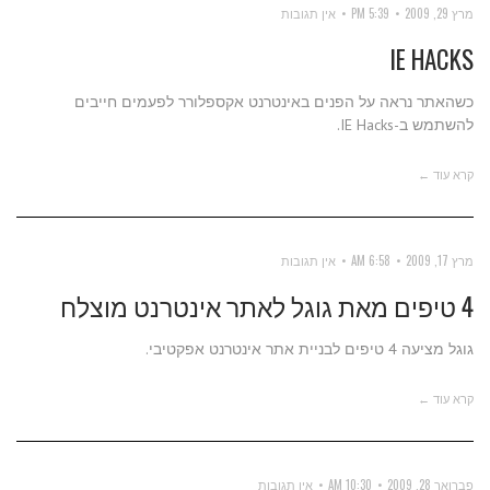
מרץ 29, 2009
5:39 PM
אין תגובות
IE HACKS
כשהאתר נראה על הפנים באינטרנט אקספלורר לפעמים חייבים
להשתמש ב-IE Hacks.
קרא עוד ←
מרץ 17, 2009
6:58 AM
אין תגובות
4 טיפים מאת גוגל לאתר אינטרנט מוצלח
גוגל מציעה 4 טיפים לבניית אתר אינטרנט אפקטיבי.
קרא עוד ←
פברואר 28, 2009
10:30 AM
אין תגובות