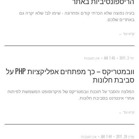
הריספונסיביות באתר
בעיה נפוצה שלא הכרתי קודם ופתרונה - שימו לב! שלא יקרה גם
באתרים שלכם.
קרא עוד ←
יולי 3, 2011
7:40 AM
אין תגובות
וובמטריקס – כך מפתחים אפליקציות PHP על
סביבת חלונות
המלצה והסבר על תוכנת וובמטריקס של מיקרוסופט המשמשת לפיתוח
אתרי אינטרנט בסביבת חלונות.
קרא עוד ←
מרץ 29, 2011
7:44 AM
אין תגובות