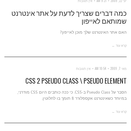
יוני 22, 2009
9:21 AM
אין תגובות
כמה דברים שצריך לדעת על אתר אינטרנט
שמותאם לאייפון
האם אתר האינטרנט שלך מוכן לאייפון?
קרא עוד ←
מאי 7, 2009
10:54 AM
אין תגובות
CSS 2 PSEUDO CLASS \ PSEUDO ELEMENT
הסבר על Pseudo Class ב-CSS. כי ככה כותבים היום CSS מודרני,
במיוחד כשאינטרנט אקספלורר 8 תומך בו לחלוטין.
קרא עוד ←